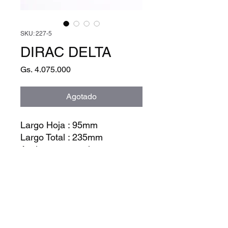
SKU: 227-5
DIRAC DELTA
Precio
Gs. 4.075.000
Agotado
Largo Hoja : 95mm
Largo Total : 235mm
Accion : automatica
Tipo de Hoja : doble filo semi
dentado
Terminacion Hoja : satin
Material Hoja : M390
Peso : 129g