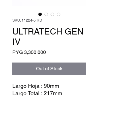
SKU: 11224-5 RD
ULTRATECH GEN
IV
Price
PYG 3,300,000
Out of Stock
Largo Hoja : 90mm
Largo Total : 217mm
Accion : automatica
Tipo de Hoja : estandar
Terminacion Hoja : stonewash
Material Hoja : Bohler
M390MK
Peso : 102g