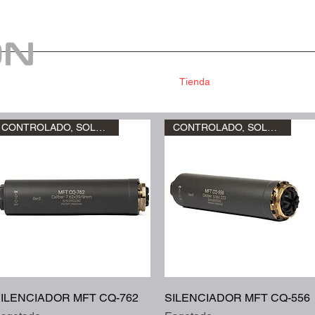
Home
Tienda
Nosotros
Armas 
CONTROLADO, SOLO RETIRO
CONTROLADO, SOLO RETIRO
Visualização rápida
Visualização rápida
ILENCIADOR MFT CQ-762
SILENCIADOR MFT CQ-556