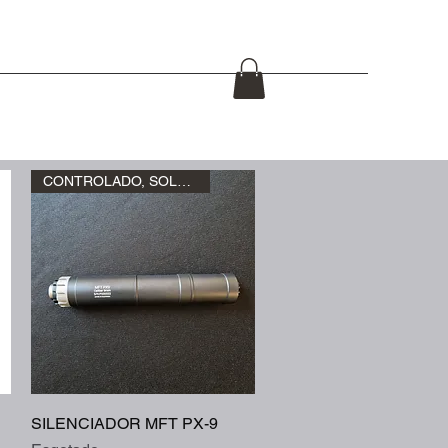
de Fuego
Equipos policial / militar
Cuchillos
Mas
CONTROLADO, SOLO RETIRO
Visualização rápida
SILENCIADOR MFT PX-9